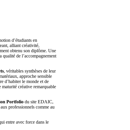
motion d’étudiants en
nt, alliant créativité,
amment obtenu son diplôme. Une
 la qualité de l’accompagnement
ts
, véritables synthèses de leur
 matériaux, approche sensible
re d’habiter le monde et de
e maturité créative remarquable
ion Portfolio
du site EDAIC,
re aux professionnels comme au
qui entre avec force dans le